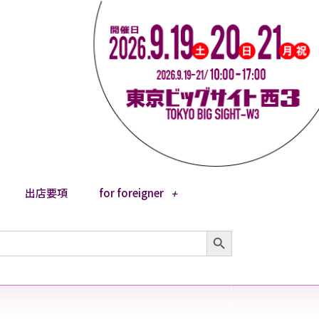
出店要項
for foreigner
Search Button