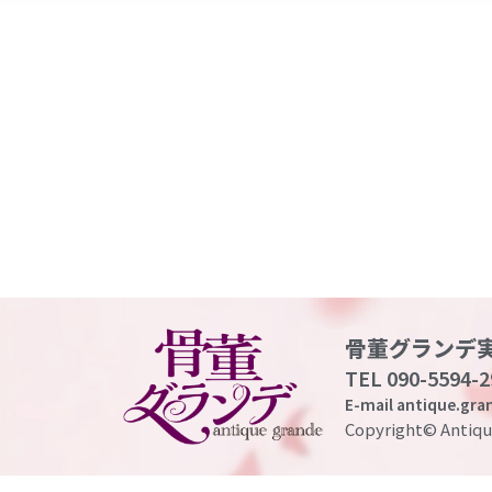
骨董グランデ
TEL 090-5594-2
E-mail antique.gr
Copyright© Antique