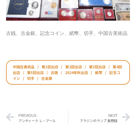
古銭、古金銀、記念コイン、紙幣、切手、中国古美術品
中国古美術品
/
第1回出店
/
第2回出店
/
第3回出店
/
第4回
出店
/
第5回出店
/
古銭
/
2024年秋出店
/
紙幣
/
記念コ
イン
/
切手
/
古金銀
PREVIOUS
NEXT
アンティーク レ・アール
アラジンのランプ 長野店