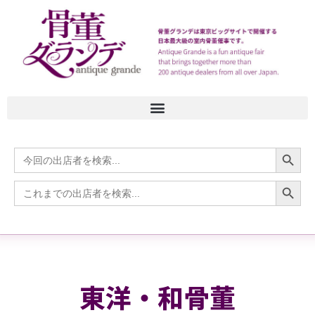
Search
Search
for:
Search
Search
for:
東洋・和骨董