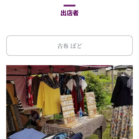
出店者
古布 ぼど