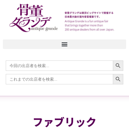
Search
Search
for:
Search
Search
for:
ファブリック