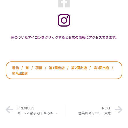
着物
/
帯
/
羽織
/
第1回出店
/
第2回出店
/
第3回出店
/
第4回出店
PREVIOUS
NEXT
キモノと硝子 むらかみゆーこ
古美術 ギャラリー大滝